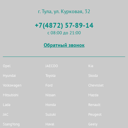
г. Тула, ул. Курковая, 32
+7(4872) 57-89-14
с 08:00 до 21:00
Обратный звонок
Opel
JAECOO
Kia
Hyundai
Toyota
Skoda
Volkswagen
Ford
Chevrolet
Mitsubishi
Nissan
Mazda
Lada
Honda
Renault
JAC
Suzuki
Peugeot
SsangYong
Haval
Geely