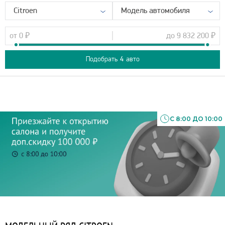
Citroen
Модель автомобиля
от
0
₽
до
9 832 200
₽
Подобрать
4
авто
С 8:00 ДО 10:00