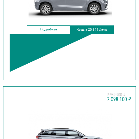
Подробнее
Кредит 20 841
/мес
₽
2 939 900
₽
CHANGAN
2 098 100
₽
CS75 PLUS