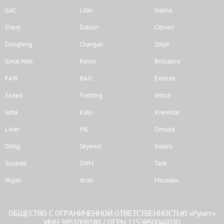
GAC
Lifan
Haima
Chery
Datsun
Citroen
Dongfeng
Changan
Zotye
Great Wall
Ravon
Brilliance
FAW
BAIC
Evolute
Exeed
Forthing
Jetour
Jetta
Kaiyi
Knewstar
Livan
MG
Omoda
Oting
Skywell
Solaris
Soueast
SWM
Tank
Voyah
Xcite
Москвич
ОБЩЕСТВО С ОГРАНИЧЕННОЙ ОТВЕТСТВЕННОСТЬЮ «Рунет»
ИНН 3851009180 / ОГРН 1153850046030