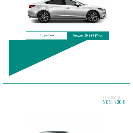
Подробнее
Кредит 26 288
/мес
₽
7 290 000
₽
VOYAH
6 061 200
₽
FREE