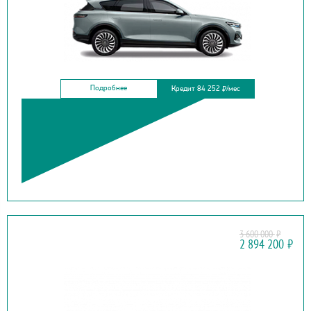
Подробнее
Кредит 84 252
/мес
₽
3 600 000
₽
HAIMA
2 894 200
₽
7X