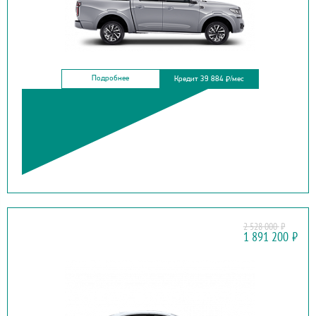
Подробнее
Кредит 39 884
/мес
₽
2 528 000
₽
MAZDA
1 891 200
₽
6 NEW