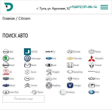
+7(4872) 57-89-14
г. Тула, ул. Курковая, 32
Главная
/
Citroen
ПОИСК АВТО
Opel
JAECOO
Kia
Hyundai
Toyota
Skoda
Volkswagen
Ford
Chevrolet
Mitsubishi
Nissan
Mazda
Lada
Honda
Renault
JAC
Suzuki
Peugeot
SsangYong
Haval
Geely
GAC
Lifan
Haima
Chery
Datsun
Citroen
Dongfeng
Changan
Zotye
Great Wall
Ravon
Brilliance
FAW
Показать еще