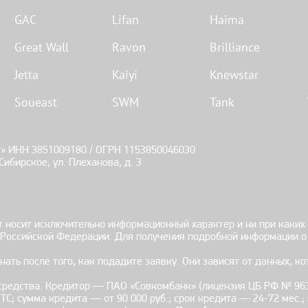
GAC
Lifan
Haima
Great Wall
Ravon
Brilliance
Jetta
Kaiyi
Knewstar
Soueast
SWM
Tank
ИНН 3851009180 / ОГРН 1153850046030
ибирское, ул. Плеханова, д. 3
 носит исключительно информационный характер и ни при каких
а Российской Федерации. Для получения подробной информации о
ать после того, как подадите заявку. Они зависят от данных, ко
 средства. Кредитор — ПАО «Совкомбанк» (лицензия ЦБ РФ № 963
С; сумма кредита — от 90 000 руб.; срок кредита — 24-72 мес.;