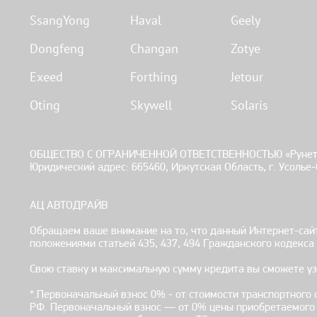
SsangYong
Haval
Geely
Dongfeng
Changan
Zotye
Exeed
Forthing
Jetour
Oting
Skywell
Solaris
ОБЩЕСТВО С ОГРАНИЧЕННОЙ ОТВЕТСТВЕННОСТЬЮ «Рунет» 
Юридический адрес: 665460, Иркутская Область, г. Усолье-С
АЦ АВТОДРАЙВ
Обращаем ваше внимание на то, что данный Интернет-сайт
положениями статьей 435, 437, 494 Гражданского кодекс
Свою ставку и максимальную сумму кредита вы сможете узн
*.Первоначальный взнос 0% - от стоимости транспортного
РФ. Первоначальный взнос — от 0% цены приобретаемого Т