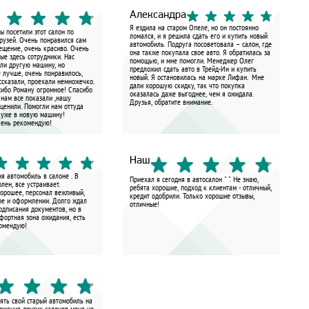
Александра
Я ездила на старом Опеле, но он постоянно
 посетили этот салон по
ломался, и я решила сдать его и купить новый
рузей. Очень понравился сам
автомобиль. Подруга посоветовала – салон, где
ещение, очень красиво. Очень
она также покупала свое авто. Я обратилась за
ые здесь сотрудники. Нас
помощью, и мне помогли. Менеджер Олег
ели другую машину, но
предложил сдать авто в Трейд-Ин и купить
 лучше, очень понравилось,
новый. Я остановилась на марке Лифан. Мне
ссказали, проехали немножечко.
дали хорошую скидку, так что покупка
сибо Роману огромное! Спасибо
оказалась даже выгоднее, чем я ожидала.
 нам все показали ,нашу
Друзья, обратите внимание.
ценили. Помогли нам оттуда
 уже в новую машину!
ень рекомендую!
Наш
я автомобиль в салоне . В
Приехал я сегодня в автосалон " ". Не знаю,
лен, все устраивает.
ребята хорошие, подход к клиентам - отличный,
орошее, персонал вежливый,
кредит одобрили. Только хорошие отзывы,
ре и оформлении. Долго ждал
отличные!
одписания документов, но в
фортная зона ожидания, есть
комендую!
ять свой старый автомобиль на
ложения других салонов меня не