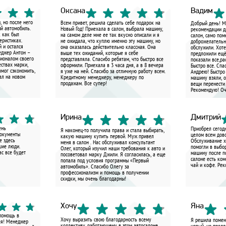
Оксана
Вадим
, но после него
Всем привет, решила сделать себе подарок на
Добрый день! Мы
ый автомобиль.
Новый Год! Приехала в салон, выбрала машину,
рекомендации д
к как был
на самом деле мне ее так вкусно описали и я
салон, само пом
еристиках.
не ожидала, что куплю именно эту машину, но
доброжелательн
 и остался
она оказалась действительно классная. Она
обслужили. Хот
еджер Антон –
выше тех ожиданий, которые я себе
предложили ещё
сионалом своего
представляла. Спасибо ребятам, что быстро все
показали все,ра
ествах марки,
оформили. Приехала в 3 часа дня, а в 8 вечера
Быстро все. Спа
омог сэкономить,
я уже на ней. Спасибо за отличную работу всем.
Андрею! Быстро
ал на новом
Кредитному менеджеру, менеджеру по
машину взяли, о
продажам. Все супер!
вещи перенести
Рекомендую! Оч
Ирина
Дмитрий
ень
Приобрел сегодн
Я наконец-то получила права и стала выбирать,
Документы
целом всем дово
какую машину купить первой. Муж привел
е здесь
Обслуживание х
меня в салон . Нас обслуживал консультант
шие люди.
помогли в выбо
Олег, который изучил наши требования к авто и
ас все будет
машину после п
посоветовал марку Джили. Я согласилась, а еще
салоне есть ком
попала под условия программы «Первый
чай и кофе. Ре
автомобиль». Спасибо Олегу за
профессионализм и помощь в получении
скидки, мы очень благодарны!
Хочу
Яна
 помощь в
Хочу выразить свою благодарность всему
Я решила помен
ля! Менеджер
коллективу, работающему в этом автосалоне.
новый, но пред