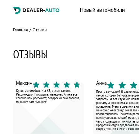
Новый автомобили
Главная
/
Отзывы
ОТЗЫВЫ
Максим
Анна
Купил автомобиль Kia K5, в этом салоне.
Просто вау-салон! Я давно иск
Рекомендую! Приходите, менеджер Алина все
салон, который бы удовлетворя
классно вам расскажет, подарочки вам подарит,
запросам. И вот случайно нашл
машинку вам выпишет!
рекламу а, позвонила и записал
посещение. Меня встретили вни
менеджер Александр оказался 
профессионалом. Грамотно расс
преимуществах каждой марки, в
чего я совершила покупку авт
Кредитный отдел предложил м
скидку, так что я еще и сэконом