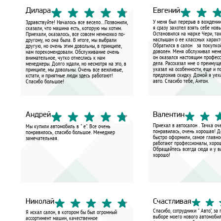
Дилара
Евгений
У меня был перерыв в вождении
Здравствуйте! Началось все весело…Позвонили,
я сразу захотел взять себе нов
сказали, что машина есть, которую мы хотим.
Остановился на марке Чери, та
Приехали, оказалось, все совсем немножко по-
наслышан о ее классных характ
другому, но она была. В итоге, мы выбрали
Обратился в салон за покупкой
другую, но очень этим довольны, в принципе,
доволен. Меня обслуживал мен
нам порекомендовали. Обслуживание очень
он оказался настоящим профес
внимательное, чутко отнеслись к нам
дела. Рассказал мне о преимущ
менеджеры. Долго ждали, но несмотря на это, в
указал на особенности, еще и п
принципе, мы довольны. Очень все вежливые,
предложив скидку. Домой я уех
кстати, и приятные люди здесь работают!
авто. Спасибо тебе, Антон.
Спасибо большое!
Андрей
Валентин
Приехал в автосалон . Тачка оч
Мы купили автомобиль в " е". Все очень
понравилась, очень хорошая! 
понравилось, спасибо большое. Менеджер
быстро оформили, самое главно
замечательная.
работают профессионалы, хоро
Обращайтесь всегда сюда и у в
хорошо!
Николай
Счастливая
Спасибо, сотрудники " Авто", за
Я искал салон, в котором бы был огромный
выборе моего нового автомоби
ассортимент машин, качественное