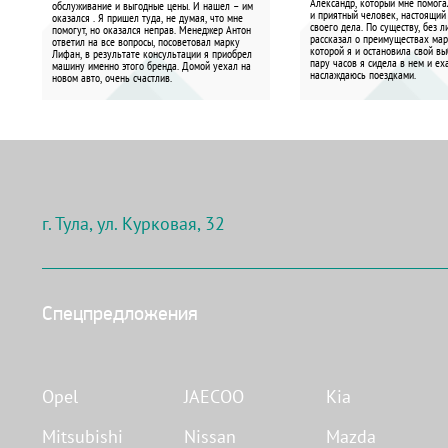
Александр, который мне помога
обслуживание и выгодные цены. И нашел – им
и приятный человек, настоящий
оказался . Я пришел туда, не думая, что мне
своего дела. По существу, без 
помогут, но оказался неправ. Менеджер Антон
рассказал о преимуществах мар
ответил на все вопросы, посоветовал марку
которой я и остановила свой вы
Лифан, в результате консультации я приобрел
пару часов я сидела в нем и ех
машину именно этого бренда. Домой уехал на
наслаждаюсь поездками.
новом авто, очень счастлив.
г. Тула, ул. Курковая, 32
Спецпредложения
Opel
JAECOO
Kia
Mitsubishi
Nissan
Mazda