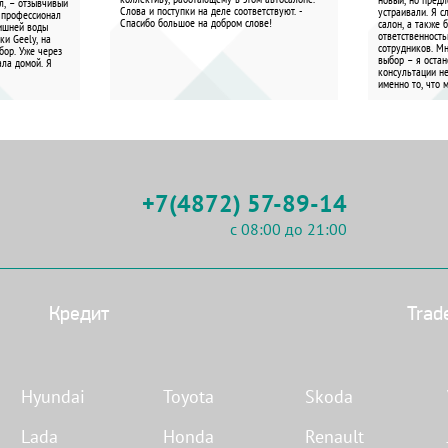
л, – отзывчивый
Слова и поступки на деле соответствуют. -
устраивали. Я с
 профессионал
Спасибо большое на добром слове!
салон, а также 
лишней воды
ответственност
ки Geely, на
сотрудников. М
бор. Уже через
выбор – я остан
ала домой. Я
консультации не
именно то, что 
+7(4872) 57-89-14
с 08:00 до 21:00
Кредит
Trad
Hyundai
Toyota
Skoda
Lada
Honda
Renault