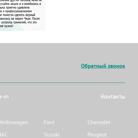
лучайно зашла в и влюбилась в
была приятно удивлена
ью и профессионализмом
не помогли сделать верный
овилась на марке Чери. После
 осталось сомнений, что это
мне нужно!
Обратный звонок
e-in
Контакты
Volkswagen
Ford
Chevrolet
JAC
Suzuki
Peugeot