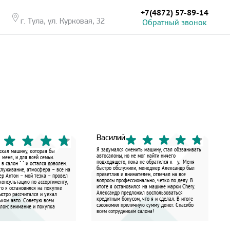
+7(4872) 57-89-14
Обратный звонок
г. Тула, ул. Курковая, 32
Василий
Я задумался сменить машину, стал обзванивать
скал машину, которая бы
автосалоны, но не мог найти ничего
 меня, и для всей семьи.
подходящего, пока не обратился к у. Меня
в салон " " и остался доволен.
быстро обслужили, менеджер Александр был
служивание, атмосфера – все на
приветлив и внимателен, отвечал на все
ер Антон – мой тезка – провел
вопросы профессионально, четко по делу. В
консультацию по ассортименту,
итоге я остановился на машине марки Chery.
го я остановился на покупке
Александр предложил воспользоваться
стро рассчитался и уехал
кредитным бонусом, что я и сделал. В итоге
ьком авто. Советую всем
сэкономил приличную сумму денег. Спасибо
лон: внимание и покупка
всем сотрудникам салона!