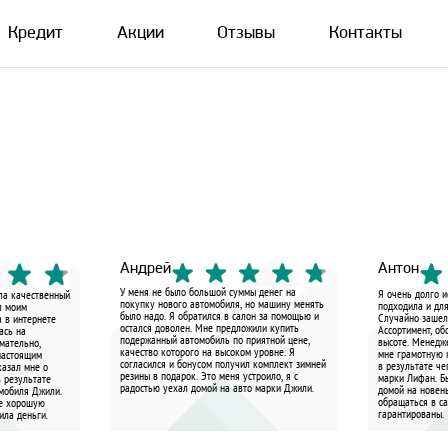
Кредит
Акции
Отзывы
Контакты
Андрей
Антон
У меня не было большой суммы денег на
Я очень долго и
ала качественный
покупку нового автомобиля, но машину менять
подходила и для
л моим
было надо. Я обратился в салон за помощью и
Случайно зашел 
а в интернете
остался доволен. Мне предложили купить
Ассортимент, об
ась на
подержанный автомобиль по приятной цене,
высоте. Менедж
мательно,
качество которого на высоком уровне. Я
мне грамотную 
настоящим
согласился и бонусом получил комплект зимней
в результате че
казал мне о
резины в подарок. Это меня устроило, я с
марки Лифан. Бы
 результате
радостью уехал домой на авто марки Джили.
домой на новен
омобиля Джили.
обращаться в са
не хорошую
гарантированы.
ила деньги.