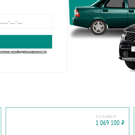
итике конфиденциальности
LADA
1 175 000
₽
GRANTA CROSS
1 069 100
₽