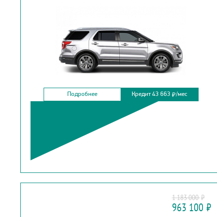
Подробнее
Кредит 43 663
/мес
₽
FORD
1 183 000
₽
FOCUS HATCHBACK
963 100
₽