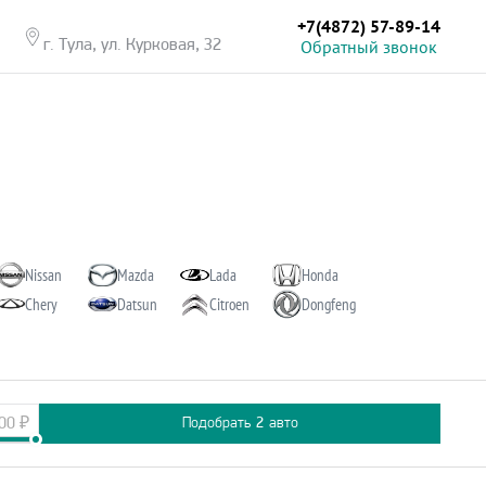
+7(4872) 57-89-14
Обратный звонок
г. Тула, ул. Курковая, 32
Nissan
Mazda
Lada
Honda
Chery
Datsun
Citroen
Dongfeng
00
₽
Подобрать
2
авто