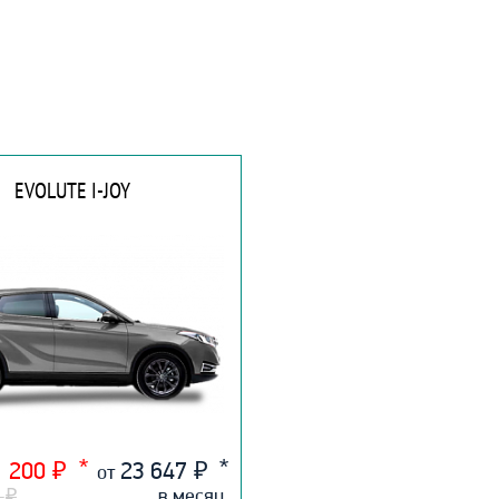
EVOLUTE I-JOY
1 200
₽
23 647
₽
от
0
₽
в месяц