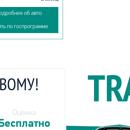
одробнее об авто
ить по госпрограмме
ОВОМУ!
Оценка
Бесплатно