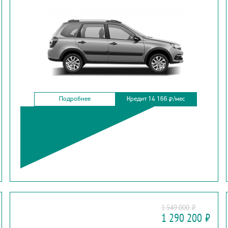
Подробнее
Кредит 14 166
/мес
₽
PEUGEOT
1 549 000
₽
408
1 290 200
₽