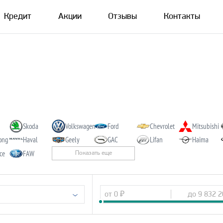
Кредит
Акции
Отзывы
Контакты
Skoda
Volkswagen
Ford
Chevrolet
Mitsubishi
ong
Haval
Geely
GAC
Lifan
Haima
nce
FAW
Показать еще
от
0
₽
до
9 832 2