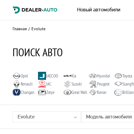
Новый автомобили
Главная
/
Evolute
ПОИСК АВТО
Opel
JAECOO
Kia
Hyundai
Toyota
Renault
JAC
Suzuki
Peugeot
SsangY
Changan
Zotye
Great Wall
Ravon
Brillia
Evolute
Модель автомобиля