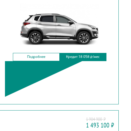
Подробнее
Кредит 18 058
/мес
₽
KIA
1 904 900
₽
CEED NEW
1 493 100
₽